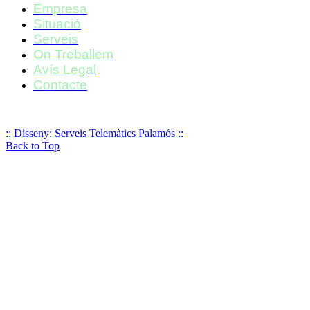
Empresa
Situació
Serveis
On Treballem
Avís Legal
Contacte
:: Disseny: Serveis Telemàtics Palamós ::
Back to Top