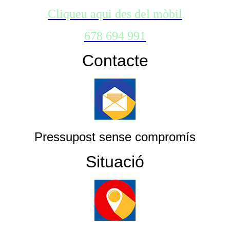
Cliqueu aqui des del mòbil
678 694 991
Contacte
Pressupost sense compromís
Situació